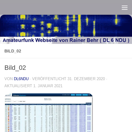
Zum Inhalt springen
BILD_02
Bild_02
VON
DL6NDU
· VERÖFFENTLICHT
31. DEZEMBER 2020
·
AKTUALISIERT
1. JANUAR 2021