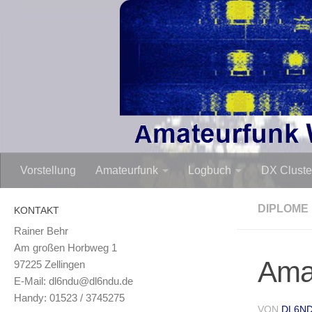
Zum Inhalt springen
Vorstellung
Amateurfunk
Logbuch
DX Cluste
DIPLOME
KONTAKT
Rainer Behr
Am großen Horbweg 1
Ama
97225 Zellingen
E-Mail: dl6ndu@dl6ndu.de
Handy: 01523 / 3745275
VON
DL6N