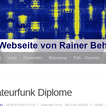
r
Links
Funkwetter
Blitzortung
PSK – Reporter
teurfunk Diplome
DU
· VERÖFFENTLICHT
7. JANUAR 2016
· AKTUALISIERT
17. APRIL 