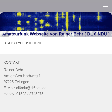
Zum Inhalt springen
STATS TYPES:
IPHONE
KONTAKT
Rainer Behr
Am großen Horbweg 1
97225 Zellingen
E-Mail: dl6ndu@dl6ndu.de
Handy: 01523 / 3745275