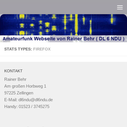
Zum Inhalt springen
STATS TYPES:
FIREFOX
KONTAKT
Rainer Behr
Am großen Horbweg 1
97225 Zellingen
E-Mail: dl6ndu@dl6ndu.de
Handy: 01523 / 3745275